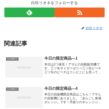
白玖リオネをフォローする
白玖リオネ
関連記事
今日の限定商品―1
自販機限定
本日は2つ発見！アサヒの自動販売機で
す。三ツ矢サイダーゼリー三ツ矢ピーチ
三ツ矢のピーチはコンビニにも売ってる
から、自販機限定サイズってことかな？
(追記:6/6)コンビニなどで売ってる三ツ矢
ピーチは別物のようですね💦『三ツ矢100
パーセントピ...
今日の限定商品―4
自販機限定
本日の自販機限定商品はこちら！アサヒ
の自販機にありました、『あらごし食感
オレンジ』です！手絞りのオレンジジュ
ースのように、果肉の粒々が入っていま